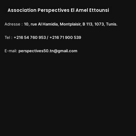
:
Association Perspectives El Amel Ettounsi
Adresse :
10, rue Al Hamidia, Montplaisir, B 113, 1073, Tunis.
Tel :
+216 54 760 953 /
+216 71 900 539
E-mail:
perspectives50.tn@gmail.com