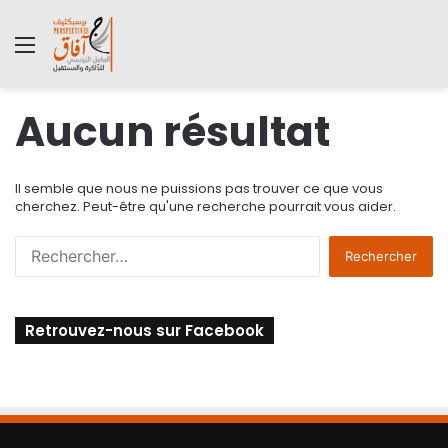
Menu
Aucun résultat
Il semble que nous ne puissions pas trouver ce que vous
cherchez. Peut-être qu'une recherche pourrait vous aider.
R
e
c
h
Retrouvez-nous sur Facebook
e
r
c
h
e
r