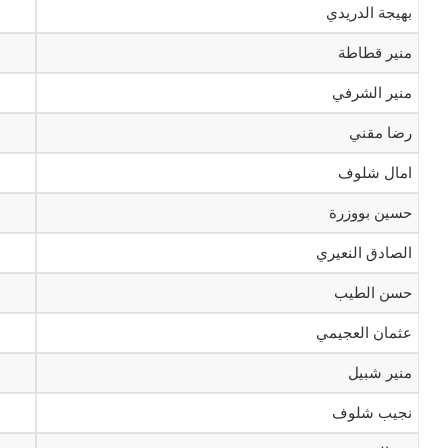
بهيجة الدريدي
منير قطاطة
منير الشرفي
رضا مقني
امال شلوف
حسين بووزرة
الصادق النعيري
حسن الطيب
عثمان العجيمي
منير شبيل
نجيب شلوف