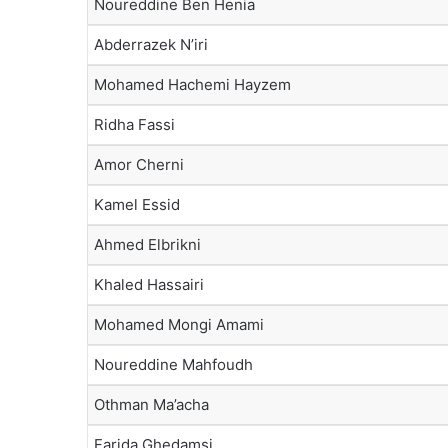
Noureddine Ben Henia
Abderrazek N’iri
Mohamed Hachemi Hayzem
Ridha Fassi
Amor Cherni
Kamel Essid
Ahmed Elbrikni
Khaled Hassairi
Mohamed Mongi Amami
Noureddine Mahfoudh
Othman Ma’acha
Farida Ghedamsi