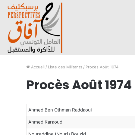
Accueil
/
Liste des Militants
/
Procès Août 1974
Procès Août 1974
Ahmed Ben Othman Raddaoui
Ahmed Karaoud
Noureddine (Nouri) Bouzid