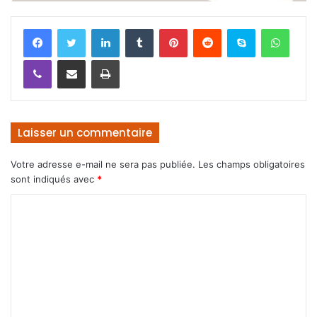
Facebook
Twitter
Linkedin
Tumblr
Pinterest
Reddit
Skype
WhatsApp
Viber
Partager par email
Imprimer
Laisser un commentaire
Votre adresse e-mail ne sera pas publiée.
Les champs obligatoires
sont indiqués avec
*